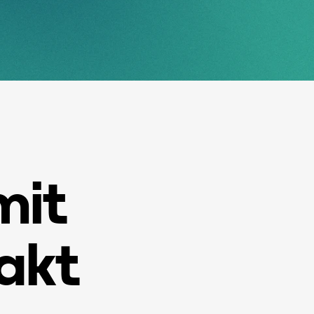
it 
akt
Voller Name